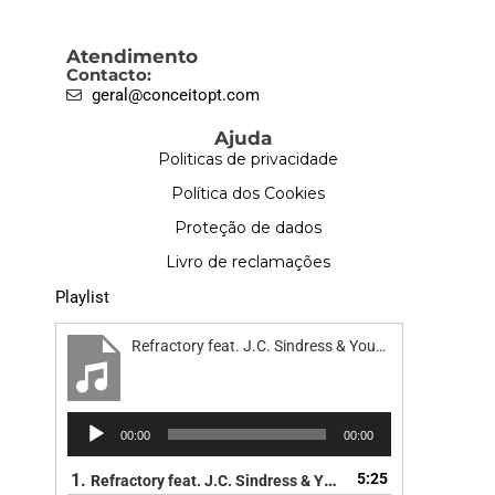
Atendimento
Contacto:
geral@conceitopt.com
Ajuda
Politicas de privacidade
Política dos Cookies
Proteção de dados
Livro de reclamações
Playlist
Refractory feat. J.C. Sindress & Youn Sun Nah - Road
Reprodutor
00:00
00:00
de
áudio
1.
5:25
Refractory feat. J.C. Sindress & Youn Sun Nah - Road