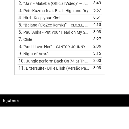
2.
3:43
“Jain - Makeba (Official Video)”
— JAIN
3.
5:57
Pete Kuzma feat. Bilal - High and Dry
4.
6:51
Hird - Keep your Kimi
5.
4:13
“Baiana (CloZee Remix)”
— CLOZEE, BARBATUQUES, CLOZEE, CL
6.
3:03
Paul Anka - Put Your Head on My Shoulder (Cover) by The 
7.
3:27
Chile
8.
2:06
“And I Love Her”
— SANTO Y JOHNNY
9.
3:15
Night of Arará
10.
3:00
Jungle perform Back On 74 at The BRIT Awards 2024
11.
3:03
Bittersuite - Billie Eilish (Versão Pagode
)
Bijuteria