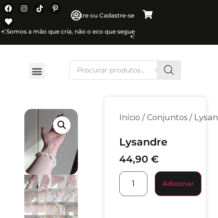
Entre ou Cadastre-se
Somos a mão que cria, não o eco que segue
/
/ Lysa
Início
Conjuntos
Lysandre
44,90
€
Adicionar