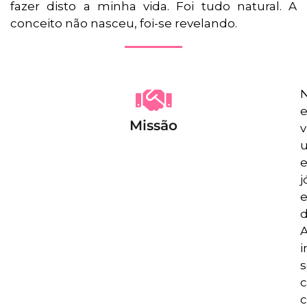
fazer disto a minha vida. Foi tudo natural. A
conceito não nasceu, foi-se revelando.
N
e
Missão
v
e
j
e
d
i
c
c