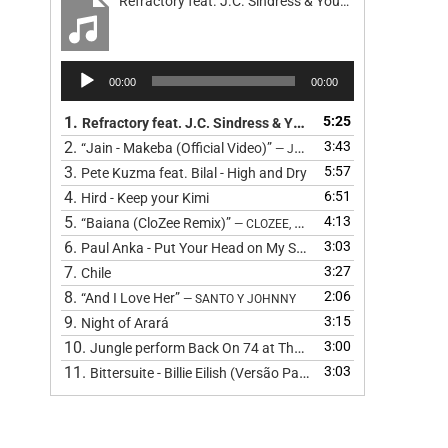
Refractory feat. J.C. Sindress & Youn Sun Nah - Road
Reprodutor
00:00
00:00
de
áudio
1.
5:25
Refractory feat. J.C. Sindress & Youn Sun Nah - Road
2.
3:43
“Jain - Makeba (Official Video)”
— JAIN
3.
5:57
Pete Kuzma feat. Bilal - High and Dry
4.
6:51
Hird - Keep your Kimi
5.
4:13
“Baiana (CloZee Remix)”
— CLOZEE, BARBATUQUES, CLOZEE, CL
6.
3:03
Paul Anka - Put Your Head on My Shoulder (Cover) by The 
7.
3:27
Chile
8.
2:06
“And I Love Her”
— SANTO Y JOHNNY
9.
3:15
Night of Arará
10.
3:00
Jungle perform Back On 74 at The BRIT Awards 2024
11.
3:03
Bittersuite - Billie Eilish (Versão Pagode
)