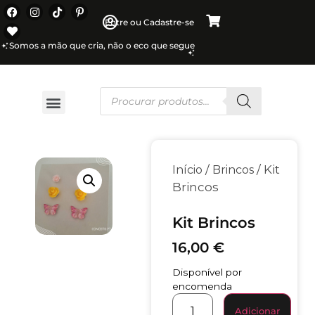
Entre ou Cadastre-se
Somos a mão que cria, não o eco que segue
/
/ Kit
Início
Brincos
Brincos
Kit Brincos
16,00
€
Disponível por
encomenda
Adicionar