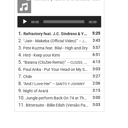
Reprodutor
00:00
00:00
de
áudio
1.
5:25
Refractory feat. J.C. Sindress & Youn Sun Nah - Road
2.
3:43
“Jain - Makeba (Official Video)”
— JAIN
3.
5:57
Pete Kuzma feat. Bilal - High and Dry
4.
6:51
Hird - Keep your Kimi
5.
4:13
“Baiana (CloZee Remix)”
— CLOZEE, BARBATUQUES, CLOZEE, CL
6.
3:03
Paul Anka - Put Your Head on My Shoulder (Cover) by The 
7.
3:27
Chile
8.
2:06
“And I Love Her”
— SANTO Y JOHNNY
9.
3:15
Night of Arará
10.
3:00
Jungle perform Back On 74 at The BRIT Awards 2024
11.
3:03
Bittersuite - Billie Eilish (Versão Pagode
)