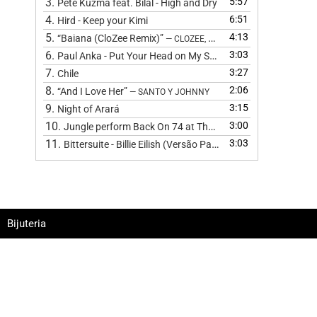
3.
5:57
Pete Kuzma feat. Bilal - High and Dry
4.
6:51
Hird - Keep your Kimi
5.
4:13
“Baiana (CloZee Remix)”
— CLOZEE, BARBATUQUES, CLOZEE, CL
6.
3:03
Paul Anka - Put Your Head on My Shoulder (Cover) by The 
7.
3:27
Chile
8.
2:06
“And I Love Her”
— SANTO Y JOHNNY
9.
3:15
Night of Arará
10.
3:00
Jungle perform Back On 74 at The BRIT Awards 2024
11.
3:03
Bittersuite - Billie Eilish (Versão Pagode
)
Bijuteria