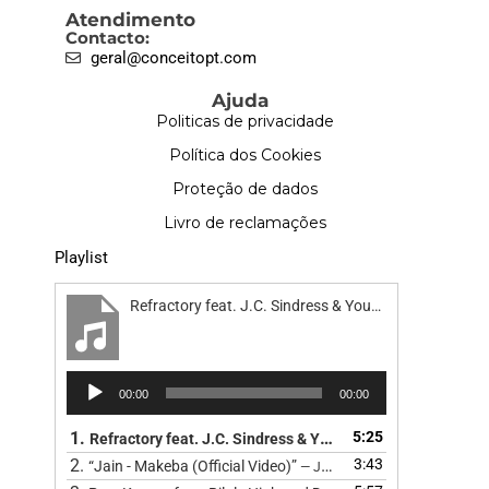
Atendimento
Contacto:
geral@conceitopt.com
Ajuda
Politicas de privacidade
Política dos Cookies
Proteção de dados
Livro de reclamações
Playlist
Refractory feat. J.C. Sindress & Youn Sun Nah - Road
Reprodutor
00:00
00:00
de
áudio
1.
5:25
Refractory feat. J.C. Sindress & Youn Sun Nah - Road
2.
3:43
“Jain - Makeba (Official Video)”
— JAIN