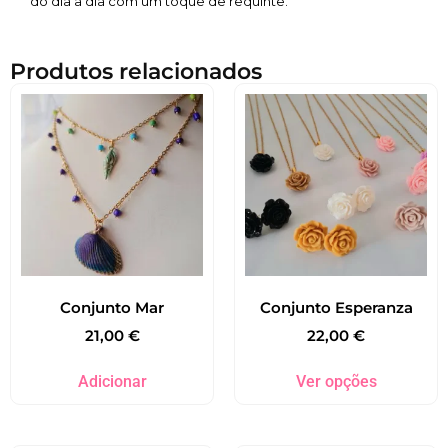
do dia a dia com um toque de requinte.
Produtos relacionados
Conjunto Mar
Conjunto Esperanza
21,00
€
22,00
€
Adicionar
Ver opções