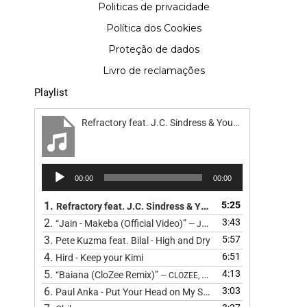
Politicas de privacidade
Política dos Cookies
Proteção de dados
Livro de reclamações
Playlist
Refractory feat. J.C. Sindress & Youn Sun Nah - Road
Reprodutor
00:00
00:00
de
áudio
1.
5:25
Refractory feat. J.C. Sindress & Youn Sun Nah - Road
2.
3:43
“Jain - Makeba (Official Video)”
— JAIN
3.
5:57
Pete Kuzma feat. Bilal - High and Dry
4.
6:51
Hird - Keep your Kimi
5.
4:13
“Baiana (CloZee Remix)”
— CLOZEE, BARBATUQUES, CLOZEE, CL
6.
3:03
Paul Anka - Put Your Head on My Shoulder (Cover) by The 