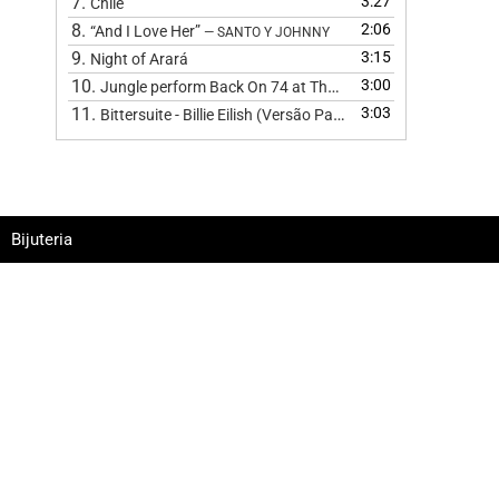
7.
3:27
Chile
8.
2:06
“And I Love Her”
— SANTO Y JOHNNY
9.
3:15
Night of Arará
10.
3:00
Jungle perform Back On 74 at The BRIT Awards 2024
11.
3:03
Bittersuite - Billie Eilish (Versão Pagode
)
Bijuteria