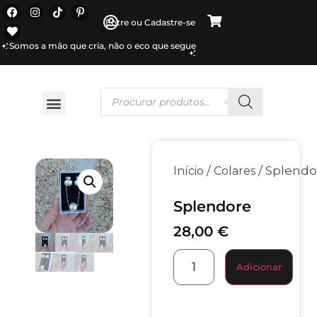
Entre ou Cadastre-se
Somos a mão que cria, não o eco que segue
/
/ Splendo
Início
Colares
Splendore
28,00
€
Adicionar