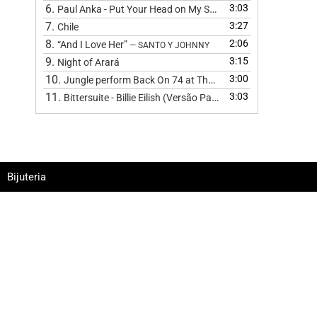
6.
3:03
Paul Anka - Put Your Head on My Shoulder (Cover) by The 
7.
3:27
Chile
8.
2:06
“And I Love Her”
— SANTO Y JOHNNY
9.
3:15
Night of Arará
10.
3:00
Jungle perform Back On 74 at The BRIT Awards 2024
11.
3:03
Bittersuite - Billie Eilish (Versão Pagode
)
Bijuteria