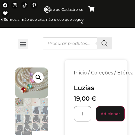
Entre ou Cadastre-se
Somos a mão que cria, não o eco que segue
/
/
Início
Coleções
Etérea
Luzias
19,00
€
Adicionar