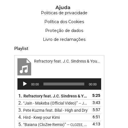
Ajuda
Politicas de privacidade
Política dos Cookies
Proteção de dados
Livro de reclamações
Playlist
Refractory feat. J.C. Sindress & Youn Sun Nah - Road
Reprodutor
00:00
00:00
de
áudio
1.
5:25
Refractory feat. J.C. Sindress & Youn Sun Nah - Road
2.
3:43
“Jain - Makeba (Official Video)”
— JAIN
3.
5:57
Pete Kuzma feat. Bilal - High and Dry
4.
6:51
Hird - Keep your Kimi
5.
4:13
“Baiana (CloZee Remix)”
— CLOZEE, BARBATUQUES, CLOZEE, CL