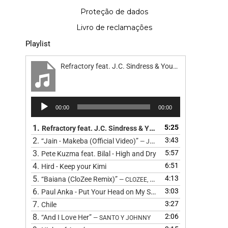
Proteção de dados
Livro de reclamações
Playlist
Refractory feat. J.C. Sindress & Youn Sun Nah - Road
Reprodutor
00:00
00:00
de
áudio
1.
5:25
Refractory feat. J.C. Sindress & Youn Sun Nah - Road
2.
3:43
“Jain - Makeba (Official Video)”
— JAIN
3.
5:57
Pete Kuzma feat. Bilal - High and Dry
4.
6:51
Hird - Keep your Kimi
5.
4:13
“Baiana (CloZee Remix)”
— CLOZEE, BARBATUQUES, CLOZEE, CL
6.
3:03
Paul Anka - Put Your Head on My Shoulder (Cover) by The 
7.
3:27
Chile
8.
2:06
“And I Love Her”
— SANTO Y JOHNNY