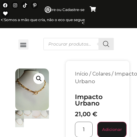
Entre ou Cadastre-se
Somos a mão que cria, não o eco que segue
/
/ Impact
Início
Colares
Urbano
Impacto
Urbano
21,00
€
Adicionar