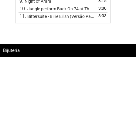
9.
3:15
Night of Arará
10.
3:00
Jungle perform Back On 74 at The BRIT Awards 2024
11.
3:03
Bittersuite - Billie Eilish (Versão Pagode
)
Bijuteria