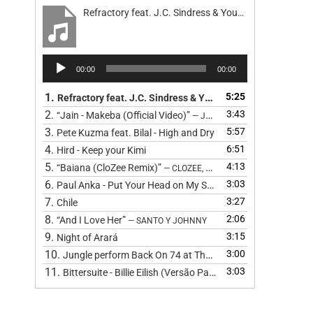
Refractory feat. J.C. Sindress & Youn Sun Nah - Road
Reprodutor
00:00
00:00
de
áudio
1.
5:25
Refractory feat. J.C. Sindress & Youn Sun Nah - Road
2.
3:43
“Jain - Makeba (Official Video)”
— JAIN
3.
5:57
Pete Kuzma feat. Bilal - High and Dry
4.
6:51
Hird - Keep your Kimi
5.
4:13
“Baiana (CloZee Remix)”
— CLOZEE, BARBATUQUES, CLOZEE, CL
6.
3:03
Paul Anka - Put Your Head on My Shoulder (Cover) by The 
7.
3:27
Chile
8.
2:06
“And I Love Her”
— SANTO Y JOHNNY
9.
3:15
Night of Arará
10.
3:00
Jungle perform Back On 74 at The BRIT Awards 2024
11.
3:03
Bittersuite - Billie Eilish (Versão Pagode
)