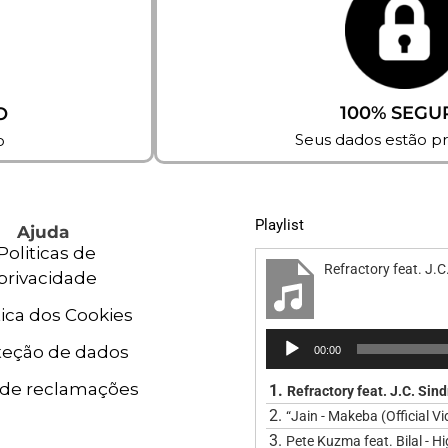
100% SEGU
O
Seus dados estão p
o
Playlist
Ajuda
Politicas de
Refractory feat. J.
privacidade
tica dos Cookies
Reprodutor
teção de dados
00:00
de
áudio
o de reclamações
1.
Refractory feat. J.C. Si
2.
“Jain - Makeba (Official V
3.
Pete Kuzma feat. Bilal - H