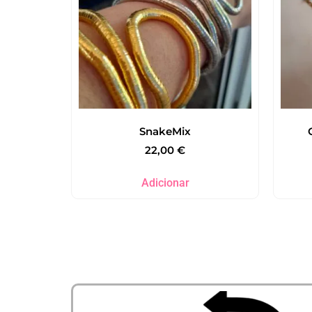
SnakeMix
22,00
€
Adicionar