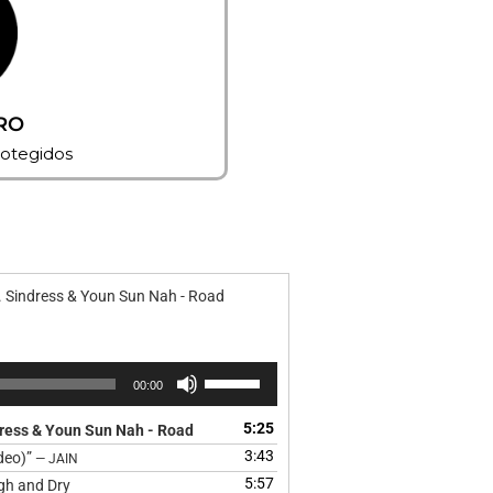
RO
rotegidos
C. Sindress & Youn Sun Nah - Road
Use
00:00
as
setas
5:25
ndress & Youn Sun Nah - Road
cima/baixo
3:43
ideo)”
— JAIN
para
5:57
igh and Dry