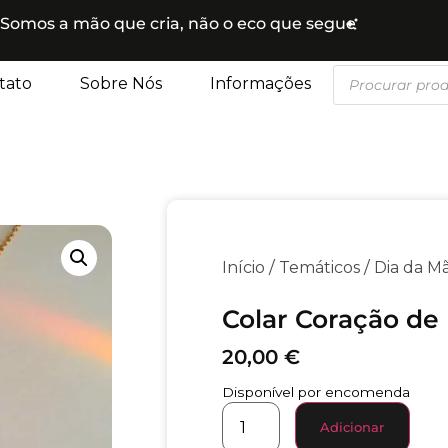
Somos a mão que cria, não o eco que segue
tato
Sobre Nós
Informações
/
/
Início
Temáticos
Dia da M
Colar Coração de
20,00
€
Disponível por encomenda
Adicionar