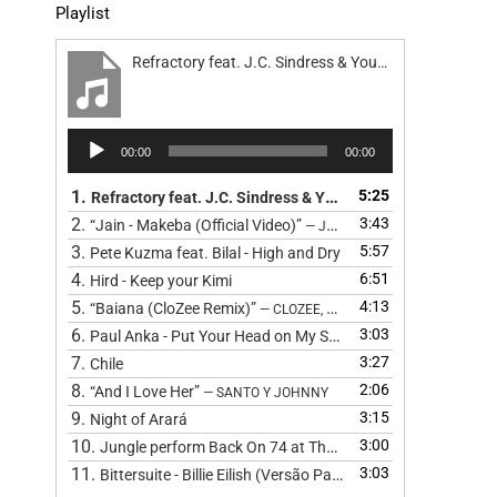
Playlist
Refractory feat. J.C. Sindress & Youn Sun Nah - Road
Reprodutor
00:00
00:00
de
áudio
1.
5:25
Refractory feat. J.C. Sindress & Youn Sun Nah - Road
2.
3:43
“Jain - Makeba (Official Video)”
— JAIN
3.
5:57
Pete Kuzma feat. Bilal - High and Dry
4.
6:51
Hird - Keep your Kimi
5.
4:13
“Baiana (CloZee Remix)”
— CLOZEE, BARBATUQUES, CLOZEE, CL
6.
3:03
Paul Anka - Put Your Head on My Shoulder (Cover) by The 
7.
3:27
Chile
8.
2:06
“And I Love Her”
— SANTO Y JOHNNY
9.
3:15
Night of Arará
10.
3:00
Jungle perform Back On 74 at The BRIT Awards 2024
11.
3:03
Bittersuite - Billie Eilish (Versão Pagode
)