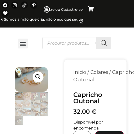
Entre ou Cadastre-se
Somos a mão que cria, não o eco que segue
/
/ Caprich
Início
Colares
Outonal
Capricho
Outonal
32,00
€
Disponível por
encomenda