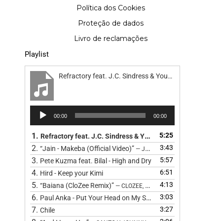
Política dos Cookies
Proteção de dados
Livro de reclamações
Playlist
Refractory feat. J.C. Sindress & Youn Sun Nah - Road
Reprodutor
00:00
00:00
de
áudio
1.
5:25
Refractory feat. J.C. Sindress & Youn Sun Nah - Road
2.
3:43
“Jain - Makeba (Official Video)”
— JAIN
3.
5:57
Pete Kuzma feat. Bilal - High and Dry
4.
6:51
Hird - Keep your Kimi
5.
4:13
“Baiana (CloZee Remix)”
— CLOZEE, BARBATUQUES, CLOZEE, CL
6.
3:03
Paul Anka - Put Your Head on My Shoulder (Cover) by The 
7.
3:27
Chile