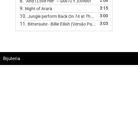
8.
2:06
“And I Love Her”
— SANTO Y JOHNNY
9.
3:15
Night of Arará
10.
3:00
Jungle perform Back On 74 at The BRIT Awards 2024
11.
3:03
Bittersuite - Billie Eilish (Versão Pagode
)
Bijuteria