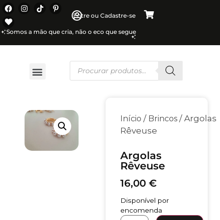
Entre ou Cadastre-se
Somos a mão que cria, não o eco que segue
/
/ Argolas
Início
Brincos
Rêveuse
Argolas
Rêveuse
16,00
€
Disponível por
encomenda