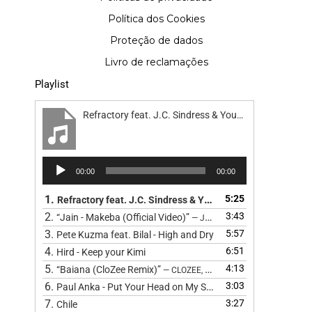
Política dos Cookies
Proteção de dados
Livro de reclamações
Playlist
Refractory feat. J.C. Sindress & Youn Sun Nah - Road
Reprodutor
00:00
00:00
de
áudio
1.
5:25
Refractory feat. J.C. Sindress & Youn Sun Nah - Road
2.
3:43
“Jain - Makeba (Official Video)”
— JAIN
3.
5:57
Pete Kuzma feat. Bilal - High and Dry
4.
6:51
Hird - Keep your Kimi
5.
4:13
“Baiana (CloZee Remix)”
— CLOZEE, BARBATUQUES, CLOZEE, CL
6.
3:03
Paul Anka - Put Your Head on My Shoulder (Cover) by The 
7.
3:27
Chile