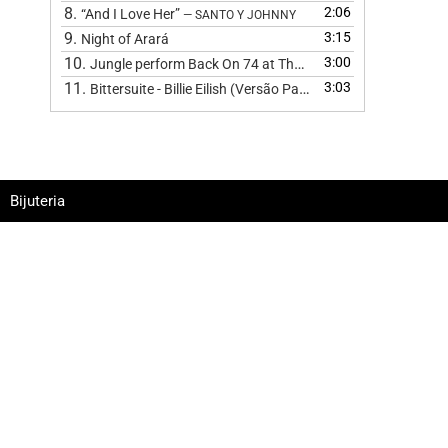
8.
2:06
“And I Love Her”
— SANTO Y JOHNNY
9.
3:15
Night of Arará
10.
3:00
Jungle perform Back On 74 at The BRIT Awards 2024
11.
3:03
Bittersuite - Billie Eilish (Versão Pagode
)
Bijuteria